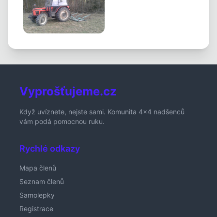
Vyprošťujeme.cz
Když uvíznete, nejste sami. Komunita 4x4 nadšenců
vám podá pomocnou ruku.
Rychlé odkazy
Mapa členů
Seznam členů
Samolepky
Registrace