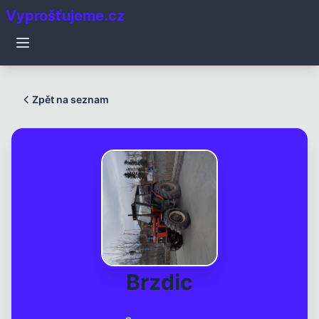
Vyprošťujeme.cz
❮
❯
Zpět na seznam
✕
Brzdic